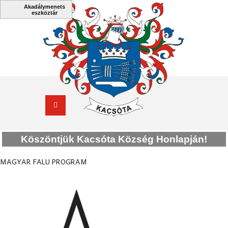
Köszöntjük Kacsóta Község Honlapján!
MAGYAR FALU PROGRAM