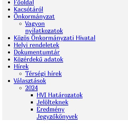
Főoldal
Kacsótáról
Önkormányzat
Vagyon
nyilatkozatok
Közös Önkormányzati Hivatal
Helyi rendeletek
Dokumentumtár
Közérdekű adatok
Hírek
Térségi hírek
Választások
2024
HVI Határozatok
Jelölteknek
Eredmény
Jegyzőkönyvek