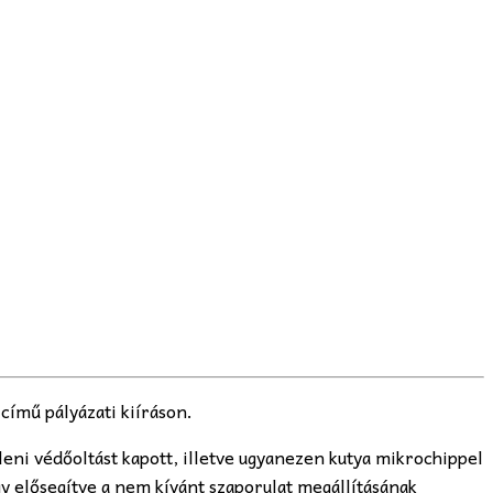
című pályázati kiíráson.
lleni védőoltást kapott, illetve ugyanezen kutya mikrochippel
így elősegítve a nem kívánt szaporulat megállításának