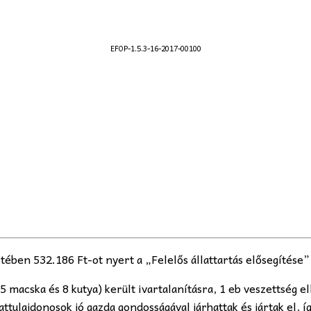
EFOP-1.5.3-16-2017-00100
en 532.186 Ft-ot nyert a „Felelős állattartás elősegítése” 
 macska és 8 kutya) került ivartalanításra, 1 eb veszettség e
attulajdonosok jó gazda gondosságával járhattak és jártak el, 