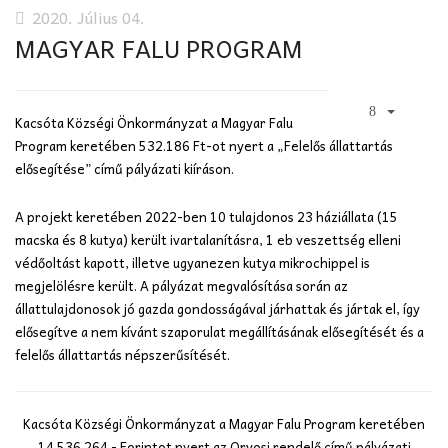
2020. Július 04.
MAGYAR FALU PROGRAM
Kacsóta Községi Önkormányzat a Magyar Falu
Program keretében 532.186 Ft-ot nyert a „Felelős állattartás
elősegítése” című pályázati kiíráson.
A projekt keretében 2022-ben 10 tulajdonos 23 háziállata (15
macska és 8 kutya) került ivartalanításra, 1 eb veszettség elleni
védőoltást kapott, illetve ugyanezen kutya mikrochippel is
megjelölésre került. A pályázat megvalósítása során az
állattulajdonosok jó gazda gondosságával járhattak és jártak el, így
elősegítve a nem kívánt szaporulat megállításának elősegítését és a
felelős állattartás népszerűsítését.
Kacsóta Községi Önkormányzat a Magyar Falu Program keretében
14.536.264.- Forintot nyert az Orvosi rendelő című pályázati