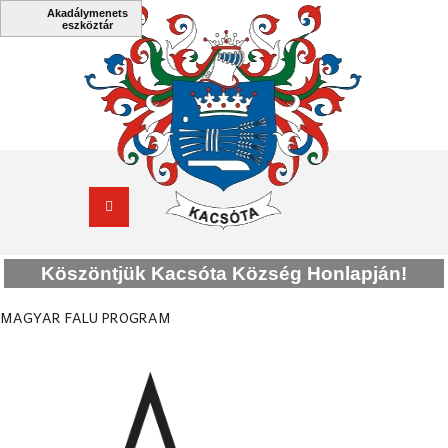
Köszöntjük Kacsóta Község Honlapján!
MAGYAR FALU PROGRAM