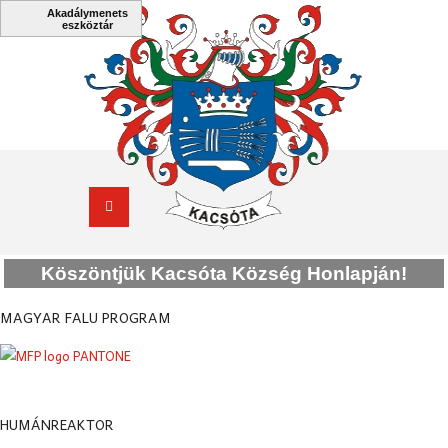
Köszöntjük Kacsóta Község Honlapján!
MAGYAR FALU PROGRAM
HUMÁNREAKTOR