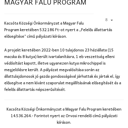
MAGYAR FALU PROGRAM
Kacsóta Községi Önkormányzat a Magyar Falu
Program keretében 532.186 Ft-ot nyert a „Felelős állattartás
elősegítése” című pályázati kiíráson.
A projekt keretében 2022-ben 10 tulajdonos 23 háziállata (15
macska és 8 kutya) került ivartalanításra, 1 eb veszettség elleni
védőoltást kapott, illetve ugyanezen kutya mikrochippel is
megjelölésre került. A pályázat megvalósítása során az
állattulajdonosok jó gazda gondosságával járhattak és jártak el, így
elősegítve a nem kívánt szaporulat megállításának elősegítését és a
felelős állattartás népszerűsítését.
Kacsóta Községi Önkormányzat a Magyar Falu Program keretében
14.536.264.- Forintot nyert az Orvosi rendelő című pályázati
kiíráson.