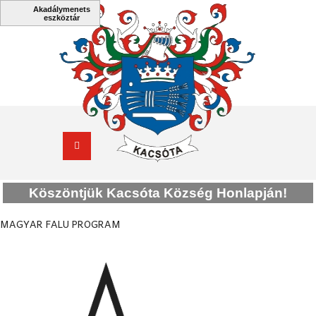
Köszöntjük Kacsóta Község Honlapján!
MAGYAR FALU PROGRAM