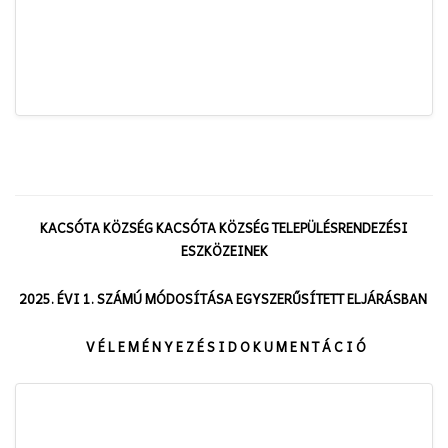
KACSÓTA KÖZSÉG KACSÓTA KÖZSÉG TELEPÜLÉSRENDEZÉSI
ESZKÖZEINEK
2025. ÉVI 1. SZÁMÚ MÓDOSÍTÁSA EGYSZERŰSÍTETT ELJÁRÁSBAN
V É L E M É N Y E Z É S I D O K U M E N T Á C I Ó