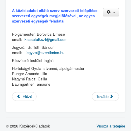
A közfeladatot ellátó szerv szervezeti felépítése
szervezeti egységek megjelölésével, az egyes
szervezeti egységek feladatai
Polgármester: Borovics Emese
email:
kacsotaikszt@gmail.com
Jegyző: dr. Tóth Sándor
email:
jegyzo@
szentlorinc.hu
Képviselő-testület tagjai:
Hortobágyi Gyula Istvánné, alpolgármester
Pungor Amanda Lilla
Nagyné Rajczi Csilla
Baumgartner Tamásné
Előző
Tovább
© 2026 Közérdekű adatok
Vissza a tetejére