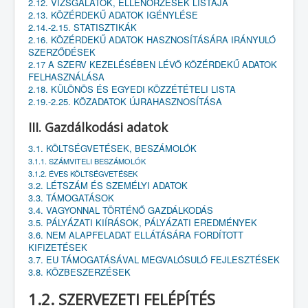
2.12. VIZSGÁLATOK, ELLENŐRZÉSEK LISTÁJA
2.13. KÖZÉRDEKŰ ADATOK IGÉNYLÉSE
2.14.-2.15. STATISZTIKÁK
2.16. KÖZÉRDEKŰ ADATOK HASZNOSÍTÁSÁRA IRÁNYULÓ
SZERZŐDÉSEK
2.17 A SZERV KEZELÉSÉBEN LÉVŐ KÖZÉRDEKŰ ADATOK
FELHASZNÁLÁSA
2.18. KÜLÖNÖS ÉS EGYEDI KÖZZÉTÉTELI LISTA
2.19.-2.25. KÖZADATOK ÚJRAHASZNOSÍTÁSA
III. Gazdálkodási adatok
3.1. KÖLTSÉGVETÉSEK, BESZÁMOLÓK
3.1.1. SZÁMVITELI BESZÁMOLÓK
3.1.2. ÉVES KÖLTSÉGVETÉSEK
3.2. LÉTSZÁM ÉS SZEMÉLYI ADATOK
3.3. TÁMOGATÁSOK
3.4. VAGYONNAL TÖRTÉNŐ GAZDÁLKODÁS
3.5. PÁLYÁZATI KIÍRÁSOK, PÁLYÁZATI EREDMÉNYEK
3.6. NEM ALAPFELADAT ELLÁTÁSÁRA FORDÍTOTT
KIFIZETÉSEK
3.7. EU TÁMOGATÁSÁVAL MEGVALÓSULÓ FEJLESZTÉSEK
3.8. KÖZBESZERZÉSEK
1.2. SZERVEZETI FELÉPÍTÉS