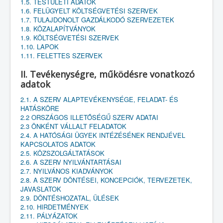
1.5. TESTÜLETI ADATOK
1.6. FELÜGYELT KÖLTSÉGVETÉSI SZERVEK
1.7. TULAJDONOLT GAZDÁLKODÓ SZERVEZETEK
1.8. KÖZALAPÍTVÁNYOK
1.9. KÖLTSÉGVETÉSI SZERVEK
1.10. LAPOK
1.11. FELETTES SZERVEK
II. Tevékenységre, működésre vonatkozó
adatok
2.1. A SZERV ALAPTEVÉKENYSÉGE, FELADAT- ÉS
HATÁSKÖRE
2.2 ORSZÁGOS ILLETŐSÉGŰ SZERV ADATAI
2.3 ÖNKÉNT VÁLLALT FELADATOK
2.4. A HATÓSÁGI ÜGYEK INTÉZÉSÉNEK RENDJÉVEL
KAPCSOLATOS ADATOK
2.5. KÖZSZOLGÁLTATÁSOK
2.6. A SZERV NYILVÁNTARTÁSAI
2.7. NYILVÁNOS KIADVÁNYOK
2.8. A SZERV DÖNTÉSEI, KONCEPCIÓK, TERVEZETEK,
JAVASLATOK
2.9. DÖNTÉSHOZATAL, ÜLÉSEK
2.10. HIRDETMÉNYEK
2.11. PÁLYÁZATOK