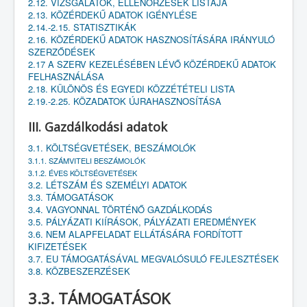
2.12. VIZSGÁLATOK, ELLENŐRZÉSEK LISTÁJA
2.13. KÖZÉRDEKŰ ADATOK IGÉNYLÉSE
2.14.-2.15. STATISZTIKÁK
2.16. KÖZÉRDEKŰ ADATOK HASZNOSÍTÁSÁRA IRÁNYULÓ
SZERZŐDÉSEK
2.17 A SZERV KEZELÉSÉBEN LÉVŐ KÖZÉRDEKŰ ADATOK
FELHASZNÁLÁSA
2.18. KÜLÖNÖS ÉS EGYEDI KÖZZÉTÉTELI LISTA
2.19.-2.25. KÖZADATOK ÚJRAHASZNOSÍTÁSA
III. Gazdálkodási adatok
3.1. KÖLTSÉGVETÉSEK, BESZÁMOLÓK
3.1.1. SZÁMVITELI BESZÁMOLÓK
3.1.2. ÉVES KÖLTSÉGVETÉSEK
3.2. LÉTSZÁM ÉS SZEMÉLYI ADATOK
3.3. TÁMOGATÁSOK
3.4. VAGYONNAL TÖRTÉNŐ GAZDÁLKODÁS
3.5. PÁLYÁZATI KIÍRÁSOK, PÁLYÁZATI EREDMÉNYEK
3.6. NEM ALAPFELADAT ELLÁTÁSÁRA FORDÍTOTT
KIFIZETÉSEK
3.7. EU TÁMOGATÁSÁVAL MEGVALÓSULÓ FEJLESZTÉSEK
3.8. KÖZBESZERZÉSEK
3.3. TÁMOGATÁSOK