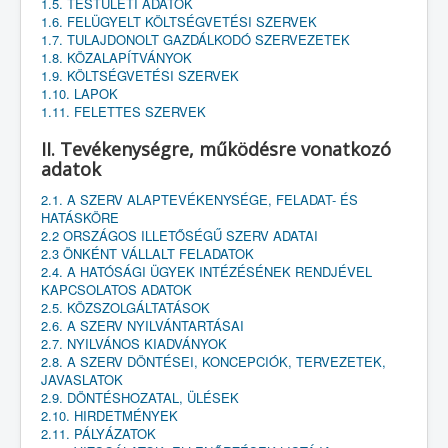
1.5. TESTÜLETI ADATOK
1.6. FELÜGYELT KÖLTSÉGVETÉSI SZERVEK
1.7. TULAJDONOLT GAZDÁLKODÓ SZERVEZETEK
1.8. KÖZALAPÍTVÁNYOK
1.9. KÖLTSÉGVETÉSI SZERVEK
1.10. LAPOK
1.11. FELETTES SZERVEK
II. Tevékenységre, működésre vonatkozó
adatok
2.1. A SZERV ALAPTEVÉKENYSÉGE, FELADAT- ÉS
HATÁSKÖRE
2.2 ORSZÁGOS ILLETŐSÉGŰ SZERV ADATAI
2.3 ÖNKÉNT VÁLLALT FELADATOK
2.4. A HATÓSÁGI ÜGYEK INTÉZÉSÉNEK RENDJÉVEL
KAPCSOLATOS ADATOK
2.5. KÖZSZOLGÁLTATÁSOK
2.6. A SZERV NYILVÁNTARTÁSAI
2.7. NYILVÁNOS KIADVÁNYOK
2.8. A SZERV DÖNTÉSEI, KONCEPCIÓK, TERVEZETEK,
JAVASLATOK
2.9. DÖNTÉSHOZATAL, ÜLÉSEK
2.10. HIRDETMÉNYEK
2.11. PÁLYÁZATOK