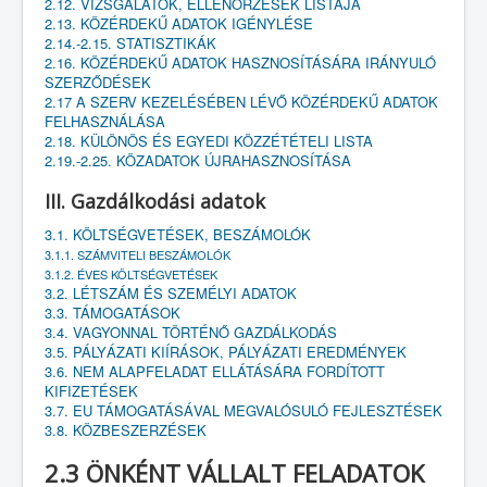
2.12. VIZSGÁLATOK, ELLENŐRZÉSEK LISTÁJA
2.13. KÖZÉRDEKŰ ADATOK IGÉNYLÉSE
2.14.-2.15. STATISZTIKÁK
2.16. KÖZÉRDEKŰ ADATOK HASZNOSÍTÁSÁRA IRÁNYULÓ
SZERZŐDÉSEK
2.17 A SZERV KEZELÉSÉBEN LÉVŐ KÖZÉRDEKŰ ADATOK
FELHASZNÁLÁSA
2.18. KÜLÖNÖS ÉS EGYEDI KÖZZÉTÉTELI LISTA
2.19.-2.25. KÖZADATOK ÚJRAHASZNOSÍTÁSA
III. Gazdálkodási adatok
3.1. KÖLTSÉGVETÉSEK, BESZÁMOLÓK
3.1.1. SZÁMVITELI BESZÁMOLÓK
3.1.2. ÉVES KÖLTSÉGVETÉSEK
3.2. LÉTSZÁM ÉS SZEMÉLYI ADATOK
3.3. TÁMOGATÁSOK
3.4. VAGYONNAL TÖRTÉNŐ GAZDÁLKODÁS
3.5. PÁLYÁZATI KIÍRÁSOK, PÁLYÁZATI EREDMÉNYEK
3.6. NEM ALAPFELADAT ELLÁTÁSÁRA FORDÍTOTT
KIFIZETÉSEK
3.7. EU TÁMOGATÁSÁVAL MEGVALÓSULÓ FEJLESZTÉSEK
3.8. KÖZBESZERZÉSEK
2.3 ÖNKÉNT VÁLLALT FELADATOK