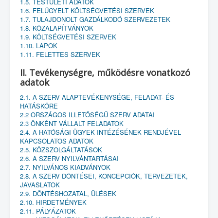
1.5. TESTÜLETI ADATOK
1.6. FELÜGYELT KÖLTSÉGVETÉSI SZERVEK
1.7. TULAJDONOLT GAZDÁLKODÓ SZERVEZETEK
1.8. KÖZALAPÍTVÁNYOK
1.9. KÖLTSÉGVETÉSI SZERVEK
1.10. LAPOK
1.11. FELETTES SZERVEK
II. Tevékenységre, működésre vonatkozó
adatok
2.1. A SZERV ALAPTEVÉKENYSÉGE, FELADAT- ÉS
HATÁSKÖRE
2.2 ORSZÁGOS ILLETŐSÉGŰ SZERV ADATAI
2.3 ÖNKÉNT VÁLLALT FELADATOK
2.4. A HATÓSÁGI ÜGYEK INTÉZÉSÉNEK RENDJÉVEL
KAPCSOLATOS ADATOK
2.5. KÖZSZOLGÁLTATÁSOK
2.6. A SZERV NYILVÁNTARTÁSAI
2.7. NYILVÁNOS KIADVÁNYOK
2.8. A SZERV DÖNTÉSEI, KONCEPCIÓK, TERVEZETEK,
JAVASLATOK
2.9. DÖNTÉSHOZATAL, ÜLÉSEK
2.10. HIRDETMÉNYEK
2.11. PÁLYÁZATOK