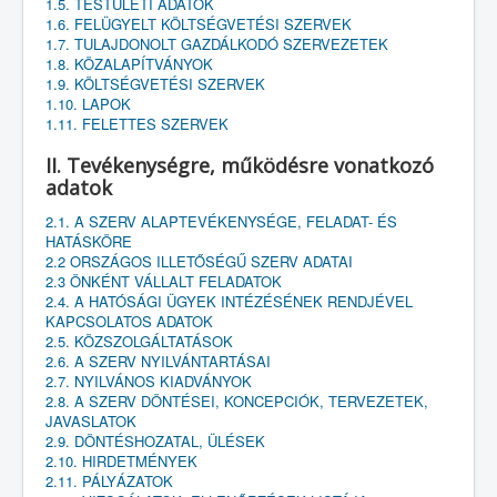
1.5. TESTÜLETI ADATOK
1.6. FELÜGYELT KÖLTSÉGVETÉSI SZERVEK
1.7. TULAJDONOLT GAZDÁLKODÓ SZERVEZETEK
1.8. KÖZALAPÍTVÁNYOK
1.9. KÖLTSÉGVETÉSI SZERVEK
1.10. LAPOK
1.11. FELETTES SZERVEK
II. Tevékenységre, működésre vonatkozó
adatok
2.1. A SZERV ALAPTEVÉKENYSÉGE, FELADAT- ÉS
HATÁSKÖRE
2.2 ORSZÁGOS ILLETŐSÉGŰ SZERV ADATAI
2.3 ÖNKÉNT VÁLLALT FELADATOK
2.4. A HATÓSÁGI ÜGYEK INTÉZÉSÉNEK RENDJÉVEL
KAPCSOLATOS ADATOK
2.5. KÖZSZOLGÁLTATÁSOK
2.6. A SZERV NYILVÁNTARTÁSAI
2.7. NYILVÁNOS KIADVÁNYOK
2.8. A SZERV DÖNTÉSEI, KONCEPCIÓK, TERVEZETEK,
JAVASLATOK
2.9. DÖNTÉSHOZATAL, ÜLÉSEK
2.10. HIRDETMÉNYEK
2.11. PÁLYÁZATOK