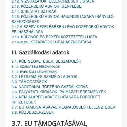
2.12. VIZSGÁLATOK, ELLENŐRZÉSEK LISTÁJA
2.13. KÖZÉRDEKŰ ADATOK IGÉNYLÉSE
2.14.-2.15. STATISZTIKÁK
2.16. KÖZÉRDEKŰ ADATOK HASZNOSÍTÁSÁRA IRÁNYULÓ
SZERZŐDÉSEK
2.17 A SZERV KEZELÉSÉBEN LÉVŐ KÖZÉRDEKŰ ADATOK
FELHASZNÁLÁSA
2.18. KÜLÖNÖS ÉS EGYEDI KÖZZÉTÉTELI LISTA
2.19.-2.25. KÖZADATOK ÚJRAHASZNOSÍTÁSA
III. Gazdálkodási adatok
3.1. KÖLTSÉGVETÉSEK, BESZÁMOLÓK
3.1.1. SZÁMVITELI BESZÁMOLÓK
3.1.2. ÉVES KÖLTSÉGVETÉSEK
3.2. LÉTSZÁM ÉS SZEMÉLYI ADATOK
3.3. TÁMOGATÁSOK
3.4. VAGYONNAL TÖRTÉNŐ GAZDÁLKODÁS
3.5. PÁLYÁZATI KIÍRÁSOK, PÁLYÁZATI EREDMÉNYEK
3.6. NEM ALAPFELADAT ELLÁTÁSÁRA FORDÍTOTT
KIFIZETÉSEK
3.7. EU TÁMOGATÁSÁVAL MEGVALÓSULÓ FEJLESZTÉSEK
3.8. KÖZBESZERZÉSEK
3.7. EU TÁMOGATÁSÁVAL