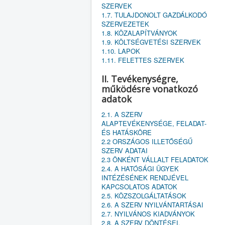
SZERVEK
1.7. TULAJDONOLT GAZDÁLKODÓ
SZERVEZETEK
1.8. KÖZALAPÍTVÁNYOK
1.9. KÖLTSÉGVETÉSI SZERVEK
1.10. LAPOK
1.11. FELETTES SZERVEK
II. Tevékenységre,
működésre vonatkozó
adatok
2.1. A SZERV
ALAPTEVÉKENYSÉGE, FELADAT-
ÉS HATÁSKÖRE
2.2 ORSZÁGOS ILLETŐSÉGŰ
SZERV ADATAI
2.3 ÖNKÉNT VÁLLALT FELADATOK
2.4. A HATÓSÁGI ÜGYEK
INTÉZÉSÉNEK RENDJÉVEL
KAPCSOLATOS ADATOK
2.5. KÖZSZOLGÁLTATÁSOK
2.6. A SZERV NYILVÁNTARTÁSAI
2.7. NYILVÁNOS KIADVÁNYOK
2.8. A SZERV DÖNTÉSEI,