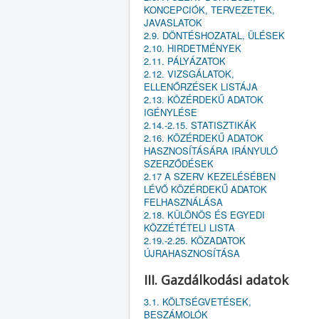
KONCEPCIÓK, TERVEZETEK,
JAVASLATOK
2.9. DÖNTÉSHOZATAL, ÜLÉSEK
2.10. HIRDETMÉNYEK
2.11. PÁLYÁZATOK
2.12. VIZSGÁLATOK,
ELLENŐRZÉSEK LISTÁJA
2.13. KÖZÉRDEKŰ ADATOK
IGÉNYLÉSE
2.14.-2.15. STATISZTIKÁK
2.16. KÖZÉRDEKŰ ADATOK
HASZNOSÍTÁSÁRA IRÁNYULÓ
SZERZŐDÉSEK
2.17 A SZERV KEZELÉSÉBEN
LÉVŐ KÖZÉRDEKŰ ADATOK
FELHASZNÁLÁSA
2.18. KÜLÖNÖS ÉS EGYEDI
KÖZZÉTÉTELI LISTA
2.19.-2.25. KÖZADATOK
ÚJRAHASZNOSÍTÁSA
III. Gazdálkodási adatok
3.1. KÖLTSÉGVETÉSEK,
BESZÁMOLÓK